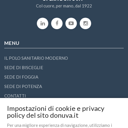
Col cuore, per mano, dal 1922
MENU
IL POLO SANITARIO MODERNO
SEDE DI BISCEGLIE
SEDE DI FOGGIA
SEDE DI POTENZA
CONTATTI
Impostazioni di cookie e privacy
LINK UTILI
policy del sito donuva.it
Per una migliore esperienza di navigazione, utilizziamo i
COMUNICATI STAMPA