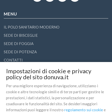
MENU
IL POLO SANITARIO MODERNO
SEDE DI BISCEGLIE
SEDE DI FOGGIA
SEDE DI POTENZA
CONTATTI
Impostazioni di cookie e privacy
LINK UTILI
policy del sito donuva.it
Per una migliore esperienza di navigazione, utilizziamo i
COMUNICATI STAMPA
cookie e altre tecnologie simili e di terze parti per gestire le
AMMINISTRAZIONE TRASPARENTE
prestazioni, i dati statistici, la personalizzazione e per
coadiuvare le funzionalità del sito. Se desideri maggiori
TRASPARE
informazioni puoi leggere il nostro
regolamento sui cookie
e