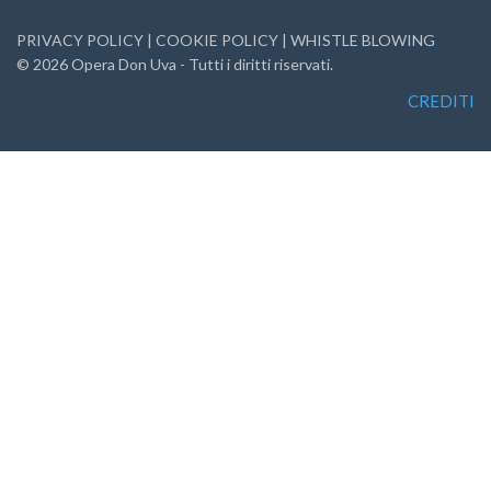
PRIVACY POLICY
|
COOKIE POLICY
|
WHISTLE BLOWING
©
2026
Opera Don Uva - Tutti i diritti riservati.
CREDITI