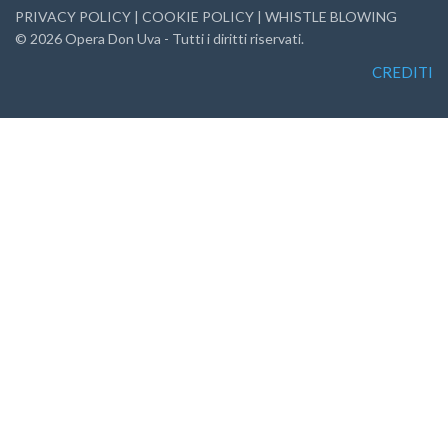
PRIVACY POLICY
|
COOKIE POLICY
|
WHISTLE BLOWING
©
2026
Opera Don Uva - Tutti i diritti riservati.
CREDITI