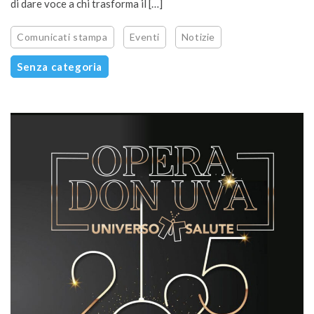
di dare voce a chi trasforma il […]
Comunicati stampa
Eventi
Notizie
Senza categoria