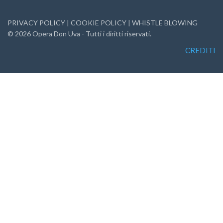
PRIVACY POLICY
|
COOKIE POLICY
|
WHISTLE BLOWING
©
2026
Opera Don Uva - Tutti i diritti riservati.
CREDITI