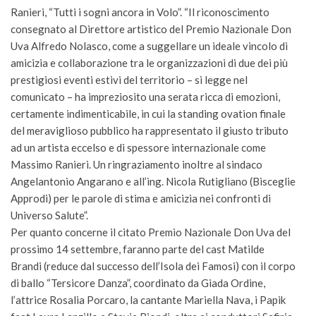
Ranieri, “Tutti i sogni ancora in Volo”. “Il riconoscimento
consegnato al Direttore artistico del Premio Nazionale Don
Uva Alfredo Nolasco, come a suggellare un ideale vincolo di
amicizia e collaborazione tra le organizzazioni di due dei più
prestigiosi eventi estivi del territorio – si legge nel
comunicato – ha impreziosito una serata ricca di emozioni,
certamente indimenticabile, in cui la standing ovation finale
del meraviglioso pubblico ha rappresentato il giusto tributo
ad un artista eccelso e di spessore internazionale come
Massimo Ranieri. Un ringraziamento inoltre al sindaco
Angelantonio Angarano e all’ing. Nicola Rutigliano (Bisceglie
Approdi) per le parole di stima e amicizia nei confronti di
Universo Salute”.
Per quanto concerne il citato Premio Nazionale Don Uva del
prossimo 14 settembre, faranno parte del cast Matilde
Brandi (reduce dal successo dell’Isola dei Famosi) con il corpo
di ballo “Tersicore Danza”, coordinato da Giada Ordine,
l’attrice Rosalia Porcaro, la cantante Mariella Nava, i Papik