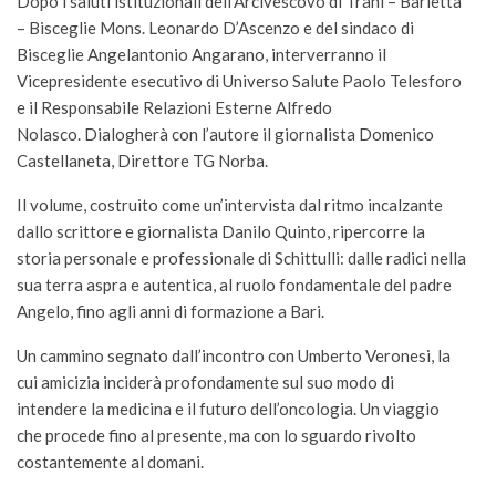
Dopo i saluti istituzionali dell’Arcivescovo di Trani – Barletta
– Bisceglie Mons. Leonardo D’Ascenzo e del sindaco di
Bisceglie Angelantonio Angarano, interverranno il
Vicepresidente esecutivo di Universo Salute Paolo Telesforo
e il Responsabile Relazioni Esterne Alfredo
Nolasco. Dialogherà con l’autore il giornalista Domenico
Castellaneta, Direttore TG Norba.
Il volume, costruito come un’intervista dal ritmo incalzante
dallo scrittore e giornalista Danilo Quinto, ripercorre la
storia personale e professionale di Schittulli: dalle radici nella
sua terra aspra e autentica, al ruolo fondamentale del padre
Angelo, fino agli anni di formazione a Bari.
Un cammino segnato dall’incontro con Umberto Veronesi, la
cui amicizia inciderà profondamente sul suo modo di
intendere la medicina e il futuro dell’oncologia. Un viaggio
che procede fino al presente, ma con lo sguardo rivolto
costantemente al domani.