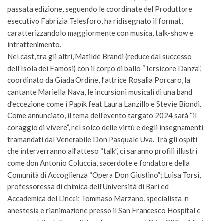
passata edizione, seguendo le coordinate del Produttore
esecutivo Fabrizia Telesforo, ha ridisegnato il format,
caratterizzandolo maggiormente con musica, talk-show e
intrattenimento.
Nel cast, tra gli altri, Matilde Brandi (reduce dal successo
dell’Isola dei Famosi) con il corpo di ballo “Tersicore Danza”,
coordinato da Giada Ordine, l’attrice Rosalia Porcaro, la
cantante Mariella Nava, le incursioni musicali di una band
d’eccezione come i Papik feat Laura Lanzillo e Stevie Biondi.
Come annunciato, il tema dell’evento targato 2024 sarà “il
coraggio di vivere”, nel solco delle virtù e degli insegnamenti
tramandati dal Venerabile Don Pasquale Uva. Tra gli ospiti
che interverranno all’atteso “talk”, ci saranno profili illustri
come don Antonio Coluccia, sacerdote e fondatore della
Comunità di Accoglienza “Opera Don Giustino”; Luisa Torsi,
professoressa di chimica dell’Università di Bari ed
Accademica del Lincei; Tommaso Marzano, specialista in
anestesia e rianimazione presso il San Francesco Hospital e