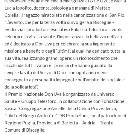
responsabile della medicina d’emergenza al G7 e G20; e Maria
Lucia Ippolito, docente, psicologa e mamma di Matteo
Colella, il ragazzo miracolato nella canonizzazione di San Pio.
“L’evento, che per la terza volta si svolgerà a Bisceglie –
evidenzia il produttore esecutivo Fabrizia Telesforo – vuole
celebrare la vita, la salute, l’importanza e la bellezza dell’arte
ed è dedicato a Don Uva per celebrare la sua importante
missione a beneficio degli “ultimi”, ai quali ha dedicato tutta la
sua vita, realizzando grandi opere: un riconoscimento che
racchiude tutti i valori e i principi che hanno guidato da
sempre la vita del Servo di Dio e che ogni anno viene
consegnato a personalità impegnate nell’ambito del sociale e
della solidarietà”.
Il Premio Nazionale Don Uva è organizzato da Universo
Salute – Gruppo Telesforo, in collaborazione con Fondazione
S.e.c.a., Congregazione Ancelle della Divina Provvidenza,
“Libri nel Borgo Antico” e CDB Produzioni, con il patrocinio di
Regione Puglia, Provincia di Barletta – Andria – Trani e
Comune di Bisceglie.