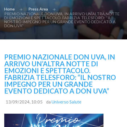
Home
Press Area
PREMIO NAZIONALE DON UVA, IN ARRIVO UN’ALTRA NOTTE
DI EMOZIONI E SPETTACOLO. FABRIZIA TELESFORO: “IL
NOSTRO IMPEGNO PER UN GRANDE EVENTO DEDICATO A
DON UVA”
PREMIO NAZIONALE DON UVA, IN
ARRIVO UN’ALTRA NOTTE DI
EMOZIONI E SPETTACOLO.
FABRIZIA TELESFORO: “IL NOSTRO
IMPEGNO PER UN GRANDE
EVENTO DEDICATO A DON UVA”
13/09/2024, 10:05
da
Universo Salute