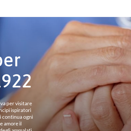
per
1922
a per visitare
ncipi ispiratori
hi continua ogni
e amore il
 degli ammalati