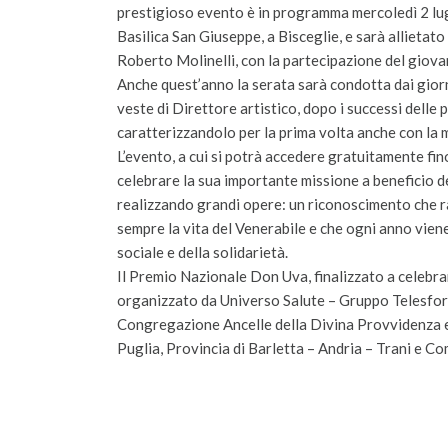
prestigioso evento è in programma mercoledì 2 lugl
Basilica San Giuseppe, a Bisceglie, e sarà allietat
Roberto Molinelli, con la partecipazione del giova
Anche quest’anno la serata sarà condotta dai giorn
veste di Direttore artistico, dopo i successi delle 
caratterizzandolo per la prima volta anche con la m
L’evento, a cui si potrà accedere gratuitamente fi
celebrare la sua importante missione a beneficio degl
realizzando grandi opere: un riconoscimento che rac
sempre la vita del Venerabile e che ogni anno vie
sociale e della solidarietà.
Il Premio Nazionale Don Uva, finalizzato a celebrare 
organizzato da Universo Salute – Gruppo Telesforo
Congregazione Ancelle della Divina Provvidenza e “
Puglia, Provincia di Barletta – Andria – Trani e Co