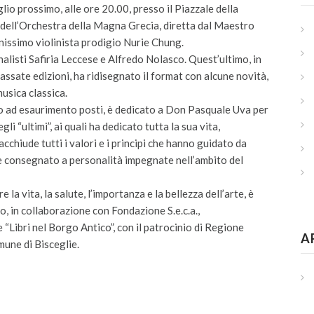
io prossimo, alle ore 20.00, presso il Piazzale della
o dell’Orchestra della Magna Grecia, diretta dal Maestro
nissimo violinista prodigio Nurie Chung.
alisti Safiria Leccese e Alfredo Nolasco. Quest’ultimo, in
passate edizioni, ha ridisegnato il format con alcune novità,
usica classica.
no ad esaurimento posti, è dedicato a Don Pasquale Uva per
i “ultimi”, ai quali ha dedicato tutta la sua vita,
chiude tutti i valori e i principi che hanno guidato da
ne consegnato a personalità impegnate nell’ambito del
la vita, la salute, l’importanza e la bellezza dell’arte, è
, in collaborazione con Fondazione S.e.c.a.,
Libri nel Borgo Antico”, con il patrocinio di Regione
A
mune di Bisceglie.