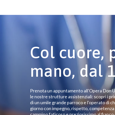
Col cuore, 
mano, dal 
Prenota un appuntamento all'Opera Don Uv
le nostre strutture assistenziali: scopri i pri
di un umile grande parroco e l'operato di c
giorno con impegno, rispetto, competenza 
cammino faticoso e preziosissimo al fianco